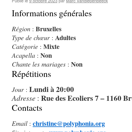
Publié le
9 octobre 2023
par
Marc Vandiepenbeeck
Informations générales
Bruxelles
Région
:
Adultes
Type de chœur
:
Mixte
Catégorie
:
Non
Acapella
:
Non
Chante les mariages
:
Répétitions
Lundi à 20:00
Jour
:
Rue des Ecoliers 7 – 1160 Br
Adresse
:
Contacts
christine@polyphonia.org
Email
: