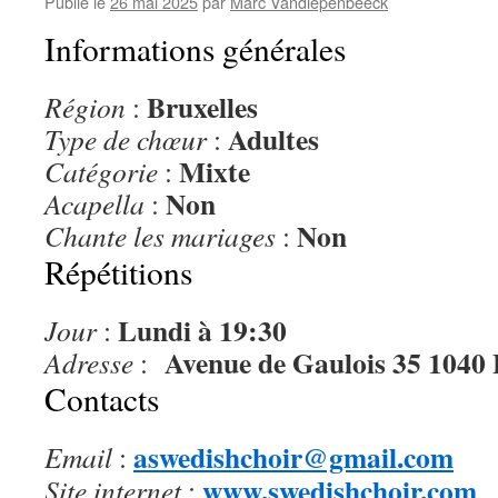
Publié le
26 mai 2025
par
Marc Vandiepenbeeck
Informations générales
Bruxelles
Région
:
Adultes
Type de chœur
:
Mixte
Catégorie
:
Non
Acapella
:
Non
Chante les mariages
:
Répétitions
Lundi à 19:30
Jour
:
Avenue de Gaulois 35 1040 
Adresse
:
Contacts
aswedishchoir@gmail.com
Email
:
www.swedishchoir.com
Site internet
: