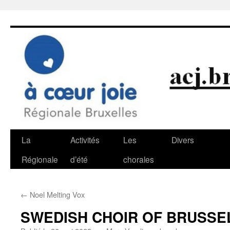
Aller
au
contenu
La
Activités
Les
Divers
Régionale
d’été
chorales
←
Noel Melting Vox
SWEDISH CHOIR OF BRUSSE