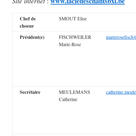
www.lacledeschantsbxl.be
Site internet
:
Chef de
SMOUT Elise
choeur
Président(e)
FISCHWEILER
marierosefisch
Marie-Rose
Secrétaire
MEULEMANS
catherine.meu
Catherine