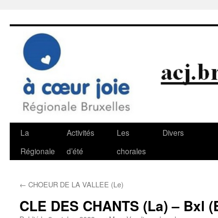
Aller
au
contenu
La
Activités
Les
Divers
Régionale
d’été
chorales
←
CHOEUR DE LA VALLEE (Le)
CLE DES CHANTS (La) – Bxl (B