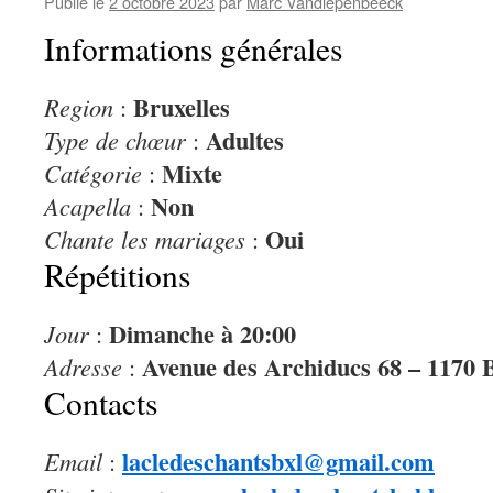
Publié le
2 octobre 2023
par
Marc Vandiepenbeeck
Informations générales
Bruxelles
Region
:
Adultes
Type de chœur
:
Mixte
Catégorie
:
Non
Acapella
:
Oui
Chante les mariages
:
Répétitions
Dimanche à 20:00
Jour
:
Avenue des Archiducs 68 – 1170 B
Adresse
:
Contacts
lacledeschantsbxl@gmail.com
Email
: