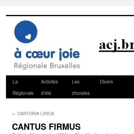
Aller
au
contenu
La
Activités
Les
Divers
Régionale
d’été
chorales
←
CANTORIA LIRICA
CANTUS FIRMUS