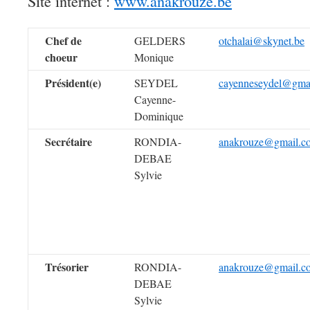
Site internet :
www.anakrouze.be
Chef de
GELDERS
otchalai@skynet.be
choeur
Monique
Président(e)
SEYDEL
cayenneseydel@gma
Cayenne-
Dominique
Secrétaire
RONDIA-
anakrouze@gmail.c
DEBAE
Sylvie
Trésorier
RONDIA-
anakrouze@gmail.c
DEBAE
Sylvie