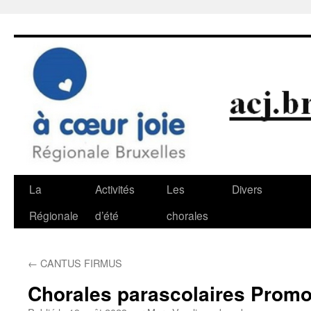
Aller
au
contenu
La
Activités
Les
Divers
Régionale
d’été
chorales
←
CANTUS FIRMUS
Chorales parascolaires Promo