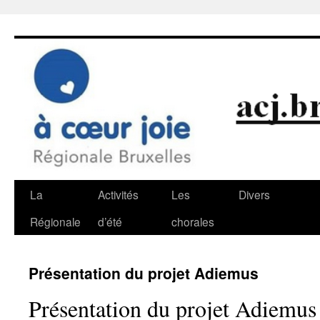
Aller
au
contenu
La
Activités
Les
Divers
Régionale
d’été
chorales
Présentation du projet Adiemus
Présentation du projet Adiemus