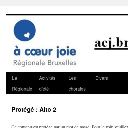
Aller
au
contenu
La
Activités
Les
Divers
Régionale
d’été
chorales
Protégé : Alto 2
Ce contenu est protégé par un mot de passe. Pour le voir, veuillez