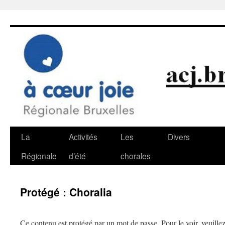
Aller
au
contenu
La
Activités
Les
Divers
Régionale
d’été
chorales
Protégé : Choralia
Ce contenu est protégé par un mot de passe. Pour le voir, veuillez